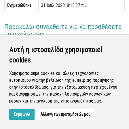
Ενημερώθηκε
31 Ιουλ 2023, 8:15:57 π.μ.
Παρακαλώ συνδεθείτε για να προσθέσετε
το σχόλιό σας
Αυτή η ιστοσελίδα χρησιμοποιεί
Γεωργία Κωνσταντάγκα
cookies
(Επόπτης)
27 Ιουλ 2023 - 20:55
Χρησιμοποιούμε cookies και άλλες τεχνολογίες
Ολοκληρώθηκε η διεκπεραίωση της αναφοράς από
εντοπισμού για την βελτίωση της εμπειρίας περιήγησης
τον Δήμο.
στην ιστοσελίδα μας, για την εξατομίκευση περιεχομένου
και διαφημίσεων, την παροχή λειτουργιών κοινωνικών
Κλειστή
μέσων και την ανάλυση της επισκεψιμότητάς μας.
Συμφωνώ
Αλλαγή των προτιμήσεών μου
Developed by
Tessera