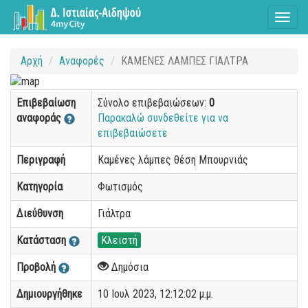
Toggl
naviga
Αρχή
Αναφορές
ΚΑΜΕΝΕΣ ΛΑΜΠΕΣ ΓΙΑΛΤΡΑ
Επιβεβαίωση
Σύνολο επιβεβαιώσεων:
0
αναφοράς
Παρακαλώ συνδεθείτε για να
επιβεβαιώσετε
Περιγραφή
Καμένες λάμπες θέση Μπουρνιάς
Κατηγορία
Φωτισμός
Διεύθυνση
Γιάλτρα
Κατάσταση
Κλειστή
Προβολή
Δημόσια
Δημιουργήθηκε
10 Ιουλ 2023, 12:12:02 μ.μ.