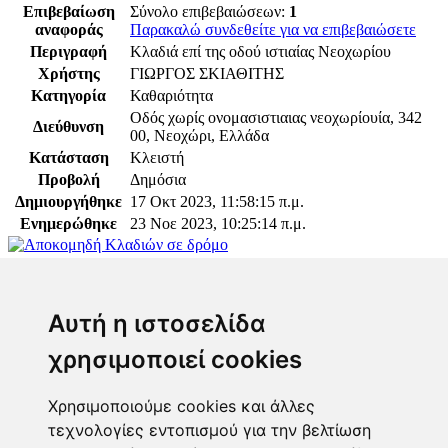
Επιβεβαίωση
Σύνολο επιβεβαιώσεων:
1
αναφοράς
Παρακαλώ συνδεθείτε για να επιβεβαιώσετε
Περιγραφή
Κλαδιά επί της οδού ιστιαίας Νεοχωρίου
Χρήστης
ΓΙΩΡΓΟΣ ΣΚΙΑΘΙΤΗΣ
Κατηγορία
Καθαριότητα
Οδός χωρίς ονομασιστιαιας νεοχωρίουία, 342
Διεύθυνση
00, Νεοχώρι, Ελλάδα
Κατάσταση
Κλειστή
Προβολή
Δημόσια
Δημιουργήθηκε
17 Οκτ 2023, 11:58:15 π.μ.
Ενημερώθηκε
23 Νοε 2023, 10:25:14 π.μ.
Παρακαλώ συνδεθείτε για να προσθέσετε το σχόλιό
σας
Αυτή η ιστοσελίδα
χρησιμοποιεί cookies
Χρησιμοποιούμε cookies και άλλες
τεχνολογίες εντοπισμού για την βελτίωση
Επόπτης