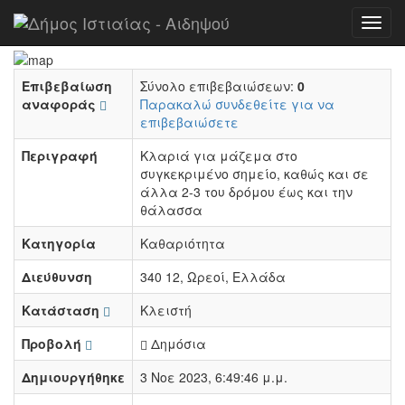
Αρχή
Αναφορές
ΚΛΑΡΙΑ
Toggl
navig
Επιβεβαίωση
Σύνολο επιβεβαιώσεων:
0
αναφοράς
Παρακαλώ συνδεθείτε για να
επιβεβαιώσετε
Περιγραφή
Κλαριά για μάζεμα στο
συγκεκριμένο σημείο, καθώς και σε
άλλα 2-3 του δρόμου έως και την
θάλασσα
Κατηγορία
Καθαριότητα
Διεύθυνση
340 12, Ωρεοί, Ελλάδα
Κατάσταση
Κλειστή
Προβολή
Δημόσια
Δημιουργήθηκε
3 Νοε 2023, 6:49:46 μ.μ.