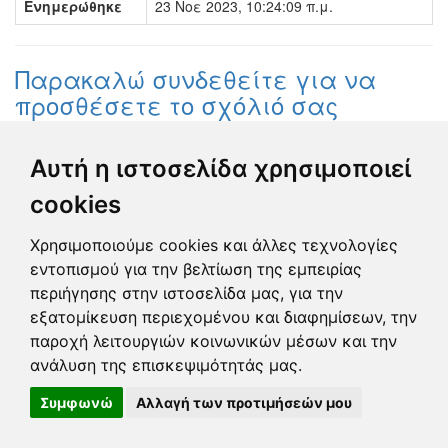
Ενημερώθηκε
23 Νοε 2023, 10:24:09 π.μ.
Παρακαλώ συνδεθείτε για να
προσθέσετε το σχόλιό σας
Γεωργία Κωνσταντάγκα
Αυτή η ιστοσελίδα χρησιμοποιεί
(Επόπτης)
22 Νοε 2023 - 16:32
cookies
Ολοκληρώθηκε η διεκπεραίωση της
αναφοράς από τον Δήμο.
Χρησιμοποιούμε cookies και άλλες τεχνολογίες
εντοπισμού για την βελτίωση της εμπειρίας
Κλειστή
περιήγησης στην ιστοσελίδα μας, για την
Developed by
Tessera
εξατομίκευση περιεχομένου και διαφημίσεων, την
παροχή λειτουργιών κοινωνικών μέσων και την
ανάλυση της επισκεψιμότητάς μας.
Συμφωνώ
Αλλαγή των προτιμήσεών μου