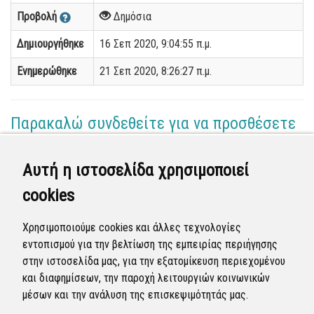
Προβολή
Δημόσια
Δημιουργήθηκε
16 Σεπ 2020, 9:04:55 π.μ.
Ενημερώθηκε
21 Σεπ 2020, 8:26:27 π.μ.
Παρακαλώ συνδεθείτε για να προσθέσετε
το σχόλιό σας
Αυτή η ιστοσελίδα χρησιμοποιεί
Γεωργία Κωνσταντάγκα
cookies
(Επόπτης)
20 Σεπ 2020 - 15:13
Χρησιμοποιούμε cookies και άλλες τεχνολογίες
Ολοκληρώθηκε η διεκπεραίωση της αναφοράς από
εντοπισμού για την βελτίωση της εμπειρίας περιήγησης
τον Δήμο.
στην ιστοσελίδα μας, για την εξατομίκευση περιεχομένου
και διαφημίσεων, την παροχή λειτουργιών κοινωνικών
Κλειστή
μέσων και την ανάλυση της επισκεψιμότητάς μας.