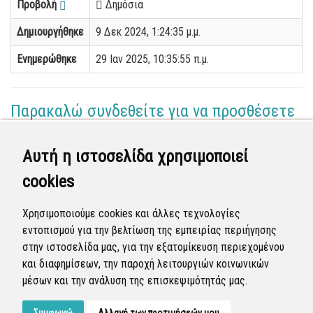
Προβολή
Δημόσια
Δημιουργήθηκε
9 Δεκ 2024, 1:24:35 μ.μ.
Ενημερώθηκε
29 Ιαν 2025, 10:35:55 π.μ.
Παρακαλώ συνδεθείτε για να προσθέσετε
το σχόλιό σας
Αυτή η ιστοσελίδα χρησιμοποιεί
Γεωργία Κωνσταντάγκα
cookies
(Επόπτης)
28 Ιαν 2025 - 17:31
Χρησιμοποιούμε cookies και άλλες τεχνολογίες
Ολοκληρώθηκε η διεκπεραίωση της αναφοράς από
εντοπισμού για την βελτίωση της εμπειρίας περιήγησης
τον Δήμο.
στην ιστοσελίδα μας, για την εξατομίκευση περιεχομένου
και διαφημίσεων, την παροχή λειτουργιών κοινωνικών
Κλειστή
μέσων και την ανάλυση της επισκεψιμότητάς μας.