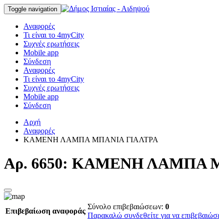
Toggle navigation
Αναφορές
Τι είναι το 4myCity
Συχνές ερωτήσεις
Mobile app
Σύνδεση
Αναφορές
Τι είναι το 4myCity
Συχνές ερωτήσεις
Mobile app
Σύνδεση
Αρχή
Αναφορές
ΚΑΜΕΝΗ ΛΑΜΠΑ ΜΠΑΝΙΑ ΓΙΑΛΤΡΑ
Αρ. 6650: ΚΑΜΕΝΗ ΛΑΜΠΑ 
Σύνολο επιβεβαιώσεων:
0
Επιβεβαίωση αναφοράς
Παρακαλώ συνδεθείτε για να επιβεβαιώσ