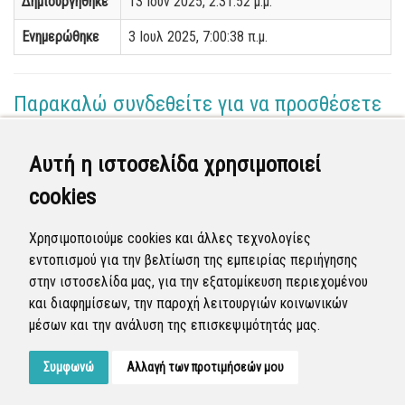
Δημιουργήθηκε
13 Ιουν 2025, 2:31:52 μ.μ.
Ενημερώθηκε
3 Ιουλ 2025, 7:00:38 π.μ.
Παρακαλώ συνδεθείτε για να προσθέσετε
το σχόλιό σας
Αυτή η ιστοσελίδα χρησιμοποιεί
Γεωργία Κωνσταντάγκα
cookies
(Επόπτης)
02 Ιουλ 2025 - 07:54
Χρησιμοποιούμε cookies και άλλες τεχνολογίες
Ολοκληρώθηκε η διεκπεραίωση της αναφοράς από
εντοπισμού για την βελτίωση της εμπειρίας περιήγησης
τον Δήμο.
στην ιστοσελίδα μας, για την εξατομίκευση περιεχομένου
και διαφημίσεων, την παροχή λειτουργιών κοινωνικών
Κλειστή
μέσων και την ανάλυση της επισκεψιμότητάς μας.
Συμφωνώ
Αλλαγή των προτιμήσεών μου
Developed by
Tessera