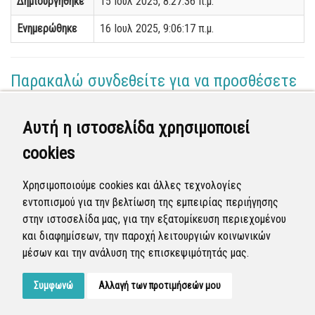
Δημιουργήθηκε
15 Ιουλ 2025, 8:27:36 π.μ.
Ενημερώθηκε
16 Ιουλ 2025, 9:06:17 π.μ.
Παρακαλώ συνδεθείτε για να προσθέσετε
το σχόλιό σας
Αυτή η ιστοσελίδα χρησιμοποιεί
Γεωργία Κωνσταντάγκα
cookies
(Επόπτης)
15 Ιουλ 2025 - 13:07
Χρησιμοποιούμε cookies και άλλες τεχνολογίες
Ολοκληρώθηκε η διεκπεραίωση της αναφοράς από
εντοπισμού για την βελτίωση της εμπειρίας περιήγησης
τον Δήμο.
στην ιστοσελίδα μας, για την εξατομίκευση περιεχομένου
και διαφημίσεων, την παροχή λειτουργιών κοινωνικών
Κλειστή
μέσων και την ανάλυση της επισκεψιμότητάς μας.
Συμφωνώ
Αλλαγή των προτιμήσεών μου
Developed by
Tessera