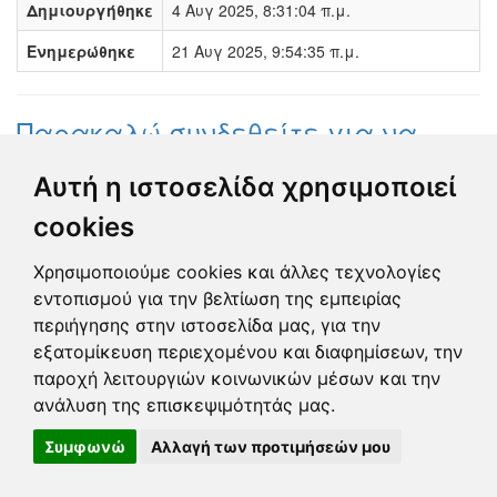
Δημιουργήθηκε
4 Αυγ 2025, 8:31:04 π.μ.
Ενημερώθηκε
21 Αυγ 2025, 9:54:35 π.μ.
Παρακαλώ συνδεθείτε για να
προσθέσετε το σχόλιό σας
Αυτή η ιστοσελίδα χρησιμοποιεί
Γεωργία Κωνσταντάγκα
cookies
(Επόπτης)
21 Αυγ 2025 - 08:03
Χρησιμοποιούμε cookies και άλλες τεχνολογίες
Ολοκληρώθηκε η διεκπεραίωση της
αναφοράς από τον Δήμο.
εντοπισμού για την βελτίωση της εμπειρίας
περιήγησης στην ιστοσελίδα μας, για την
εξατομίκευση περιεχομένου και διαφημίσεων, την
Κλειστή
παροχή λειτουργιών κοινωνικών μέσων και την
Developed by
Tessera
ανάλυση της επισκεψιμότητάς μας.
Συμφωνώ
Αλλαγή των προτιμήσεών μου