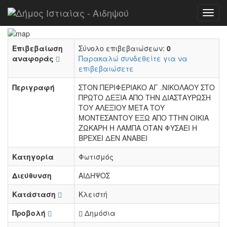
Αρχή
Αναφορές
ΚΑΜΕΝΗ ΛΑΜΠΑ ΑΙΔΗΨΟΣ
Toggl
navig
Επιβεβαίωση
Σύνολο επιβεβαιώσεων:
0
αναφοράς
Παρακαλώ συνδεθείτε για να
επιβεβαιώσετε
Περιγραφή
ΣΤΟΝ ΠΕΡΙΦΕΡΙΑΚΟ ΑΓ .ΝΙΚΟΛΑΟΥ ΣΤΟ
ΠΡΩΤΟ ΔΕΞΙΑ ΑΠΟ ΤΗΝ ΔΙΑΣΤΑΥΡΩΣΗ
ΤΟΥ ΑΛΕΞΙΟΥ ΜΕΤΑ ΤΟΥ
ΜΟΝΤΕΣΑΝΤΟΥ ΕΞΩ ΑΠΟ ΤΤΗΝ ΟΙΚΙΑ
ΖΩΚΑΡΗ Η ΛΑΜΠΑ ΟΤΑΝ ΦΥΣΑΕΙ Η
ΒΡΕΧΕΙ ΔΕΝ ΑΝΑΒΕΙ
Κατηγορία
Φωτισμός
Διεύθυνση
ΑΙΔΗΨΟΣ
Κατάσταση
Κλειστή
Προβολή
Δημόσια