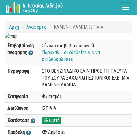
Toggl
naviga
Αρχή
Αναφορές
ΚΑΜΕΝΗ ΛΑΜΠΑ ΙΣΤΙΑΙΑ
Επιβεβαίωση
Σύνολο επιβεβαιώσεων:
0
αναφοράς
Παρακαλώ συνδεθείτε για να
επιβεβαιώσετε
Περιγραφή
ΣΤΟ ΒΕΝΖΙΝΑΔΙΚΟ ΕΛΙΝ ΠΡΟΣ ΤΗ ΠΛΕΥΡΑ
ΤΟΥ ΣΟΥΡΑ ΖΑΧΑΡΙΑ(ΓΕΩΠΟΝΙΚΟ) ΕΧΕΙ ΜΙΑ
ΚΑΜΕΝΗ ΛΑΜΠΑ.
Κατηγορία
Φωτισμός
Διεύθυνση
ΙΣΤΙΑΙΑ
Κατάσταση
Κλειστή
Προβολή
Δημόσια