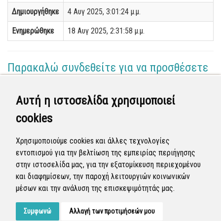
Δημιουργήθηκε
4 Αυγ 2025, 3:01:24 μ.μ.
Ενημερώθηκε
18 Αυγ 2025, 2:31:58 μ.μ.
Παρακαλώ συνδεθείτε για να προσθέσετε
το σχόλιό σας
Αυτή η ιστοσελίδα χρησιμοποιεί
Γεωργία Κωνσταντάγκα
cookies
(Επόπτης)
15 Αυγ 2025 - 14:45
Χρησιμοποιούμε cookies και άλλες τεχνολογίες
Ολοκληρώθηκε η διεκπεραίωση της αναφοράς από
εντοπισμού για την βελτίωση της εμπειρίας περιήγησης
τον Δήμο.
στην ιστοσελίδα μας, για την εξατομίκευση περιεχομένου
και διαφημίσεων, την παροχή λειτουργιών κοινωνικών
Κλειστή
μέσων και την ανάλυση της επισκεψιμότητάς μας.
Συμφωνώ
Αλλαγή των προτιμήσεών μου