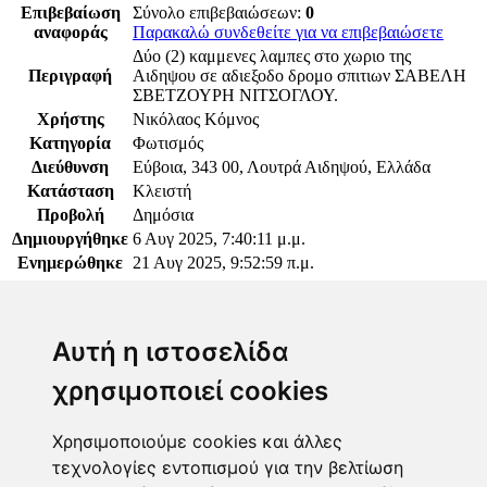
Επιβεβαίωση
Σύνολο επιβεβαιώσεων:
0
αναφοράς
Παρακαλώ συνδεθείτε για να επιβεβαιώσετε
Δύο (2) καμμενες λαμπες στο χωριο της
Περιγραφή
Αιδηψου σε αδιεξοδο δρομο σπιτιων ΣΑΒΕΛΗ
ΣΒΕΤΖΟΥΡΗ ΝΙΤΣΟΓΛΟΥ.
Χρήστης
Νικόλαος Κόμνος
Κατηγορία
Φωτισμός
Διεύθυνση
Εύβοια, 343 00, Λουτρά Αιδηψού, Ελλάδα
Κατάσταση
Κλειστή
Προβολή
Δημόσια
Δημιουργήθηκε
6 Αυγ 2025, 7:40:11 μ.μ.
Ενημερώθηκε
21 Αυγ 2025, 9:52:59 π.μ.
Παρακαλώ συνδεθείτε για να προσθέσετε το σχόλιό
σας
Αυτή η ιστοσελίδα
χρησιμοποιεί cookies
Χρησιμοποιούμε cookies και άλλες
τεχνολογίες εντοπισμού για την βελτίωση
Επόπτης