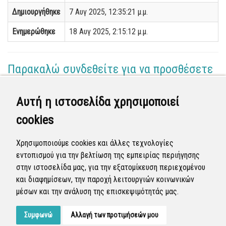
Δημιουργήθηκε
7 Αυγ 2025, 12:35:21 μ.μ.
Ενημερώθηκε
18 Αυγ 2025, 2:15:12 μ.μ.
Παρακαλώ συνδεθείτε για να προσθέσετε
το σχόλιό σας
Αυτή η ιστοσελίδα χρησιμοποιεί
Γεωργία Κωνσταντάγκα
cookies
(Επόπτης)
15 Αυγ 2025 - 14:45
Χρησιμοποιούμε cookies και άλλες τεχνολογίες
Ολοκληρώθηκε η διεκπεραίωση της αναφοράς από
εντοπισμού για την βελτίωση της εμπειρίας περιήγησης
τον Δήμο.
στην ιστοσελίδα μας, για την εξατομίκευση περιεχομένου
και διαφημίσεων, την παροχή λειτουργιών κοινωνικών
Κλειστή
μέσων και την ανάλυση της επισκεψιμότητάς μας.
Συμφωνώ
Αλλαγή των προτιμήσεών μου