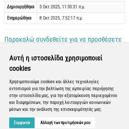
Δημιουργήθηκε
3 Οκτ 2025, 11:30:31 π.μ.
Ενημερώθηκε
8 Οκτ 2025, 7:52:17 π.μ.
Παρακαλώ συνδεθείτε για να προσθέσετε
το σχόλιό σας
Αυτή η ιστοσελίδα χρησιμοποιεί
Γεωργία Κωνσταντάγκα
cookies
(Επόπτης)
08 Οκτ 2025 - 07:39
Χρησιμοποιούμε cookies και άλλες τεχνολογίες
Ολοκληρώθηκε η διεκπεραίωση της αναφοράς από
εντοπισμού για την βελτίωση της εμπειρίας περιήγησης
τον Δήμο.
στην ιστοσελίδα μας, για την εξατομίκευση περιεχομένου
και διαφημίσεων, την παροχή λειτουργιών κοινωνικών
Κλειστή
μέσων και την ανάλυση της επισκεψιμότητάς μας.
Συμφωνώ
Αλλαγή των προτιμήσεών μου