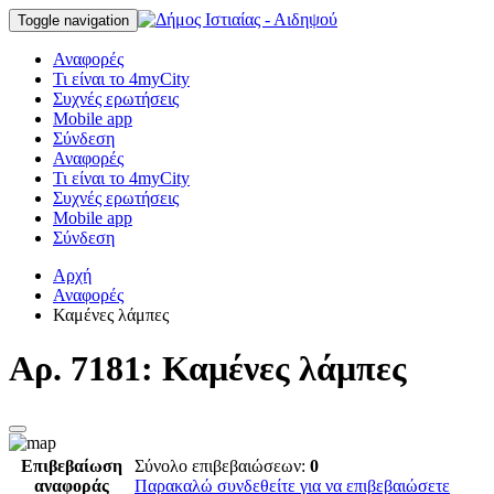
Toggle navigation
Αναφορές
Τι είναι το 4myCity
Συχνές ερωτήσεις
Mobile app
Σύνδεση
Αναφορές
Τι είναι το 4myCity
Συχνές ερωτήσεις
Mobile app
Σύνδεση
Αρχή
Αναφορές
Καμένες λάμπες
Αρ. 7181: Καμένες λάμπες
Επιβεβαίωση
Σύνολο επιβεβαιώσεων:
0
αναφοράς
Παρακαλώ συνδεθείτε για να επιβεβαιώσετε