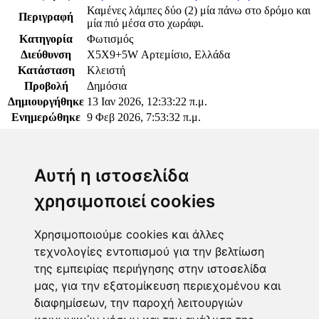
Καμένες λάμπες δύο (2) μία πάνω στο δρόμο και
Περιγραφή
μία πιό μέσα στο χωράφι.
Κατηγορία
Φωτισμός
Διεύθυνση
X5X9+5W Αρτεμίσιο, Ελλάδα
Κατάσταση
Κλειστή
Προβολή
Δημόσια
Δημιουργήθηκε
13 Ιαν 2026, 12:33:22 π.μ.
Ενημερώθηκε
9 Φεβ 2026, 7:53:32 π.μ.
Παρακαλώ συνδεθείτε για να προσθέσετε το σχόλιό
σας
Αυτή η ιστοσελίδα
χρησιμοποιεί cookies
Χρησιμοποιούμε cookies και άλλες
τεχνολογίες εντοπισμού για την βελτίωση
Επόπτης
της εμπειρίας περιήγησης στην ιστοσελίδα
μας, για την εξατομίκευση περιεχομένου και
Γεωργία Κωνσταντάγκα
διαφημίσεων, την παροχή λειτουργιών
(Επόπτης)