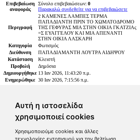
Επιβεβαίωση
Σύνολο επιβεβαιώσεων:
0
αναφοράς
Παρακαλώ συνδεθείτε για να επιβεβαιώσετε
2 ΚΑΜΕΝΕΣ ΛΑΜΠΕΣ ΤΕΡΜΑ
ΠΑΠΑΔΙΑΝΤΗ ΠΡΙΝ ΤΟ ΧΩΜΑΤΟΔΡΟΜΟ
Περιγραφή
ΤΗΣ ΓΕΦΥΡΑΣ ΜΙΑ ΣΤΗΝ ΟΙΚΙΑ ΓΚΑΤΖΙΑς
=Σ ΕΥΑΓΓΕΛΟΥ ΚΑΙ ΜΙΑ ΑΠΕΝΑΝΤΙ
ΣΤΗΝ ΟΙΚΙΑ ΛΑΣΚΑΡΗ
Κατηγορία
Φωτισμός
Διεύθυνση
ΠΑΠΑΔΙΑΜΑΝΤΗ ΛΟΥΤΡΑ ΑΙΔΗΨΟΥ
Κατάσταση
Κλειστή
Προβολή
Δημόσια
Δημιουργήθηκε
13 Ιαν 2026, 11:43:20 π.μ.
Ενημερώθηκε
30 Ιαν 2026, 7:15:56 π.μ.
Παρακαλώ συνδεθείτε για να προσθέσετε το σχόλιό
σας
Αυτή η ιστοσελίδα
χρησιμοποιεί cookies
Χρησιμοποιούμε cookies και άλλες
τεχνολογίες εντοπισμού για την βελτίωση