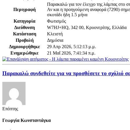
Παρακαλώ για τον έλεγχο της λάμπας στο σ
Περιγραφή
Αν και η προηγούμενη αναφορά (7290) σημει
σκοτάδι ήδη 1.5 μήνα
Κατηγορία
Φωτισμός
Διεύθυνση
W7HJ+HQ, 342 00, Κρυονερίτης, Ελλάδα
Κατάσταση
Κλειστή
Προβολή
Δημόσια
Δημιουργήθηκε
29 Απρ 2026, 5:12:13 μ.μ.
Ενημερώθηκε
21 Μαΐ 2026, 7:41:34 π.μ.
Παρακαλώ συνδεθείτε για να προσθέσετε το σχόλιό σ
Επόπτης
Γεωργία Κωνσταντάγκα