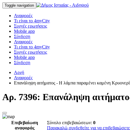
Toggle navigation
Αναφορές
Τι είναι το 4myCity
Συχνές ερωτήσεις
Mobile app
Σύνδεση
Αναφορές
Τι είναι το 4myCity
Συχνές ερωτήσεις
Mobile app
Σύνδεση
Αρχή
Αναφορές
Επανάληψη αιτήματος - Η λάμπα παραμένει καμένη Κρυονερί
Αρ. 7396: Επανάληψη αιτήματο
Επιβεβαίωση
Σύνολο επιβεβαιώσεων:
0
αναφοράς
Παρακαλώ συνδεθείτε για να επιβεβαιώσετε