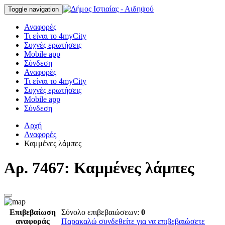
Toggle navigation
Αναφορές
Τι είναι το 4myCity
Συχνές ερωτήσεις
Mobile app
Σύνδεση
Αναφορές
Τι είναι το 4myCity
Συχνές ερωτήσεις
Mobile app
Σύνδεση
Αρχή
Αναφορές
Καμμένες λάμπες
Αρ. 7467: Καμμένες λάμπες
Επιβεβαίωση
Σύνολο επιβεβαιώσεων:
0
αναφοράς
Παρακαλώ συνδεθείτε για να επιβεβαιώσετε