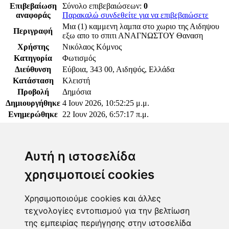
Επιβεβαίωση
Σύνολο επιβεβαιώσεων:
0
αναφοράς
Παρακαλώ συνδεθείτε για να επιβεβαιώσετε
Μια (1) καμμενη λαμπα στο χωριο της Αιδηψου
Περιγραφή
εξω απο το σπιτι ΑΝΑΓΝΩΣΤΟΥ Θαναση
Χρήστης
Νικόλαος Κόμνος
Κατηγορία
Φωτισμός
Διεύθυνση
Εύβοια, 343 00, Αιδηψός, Ελλάδα
Κατάσταση
Κλειστή
Προβολή
Δημόσια
Δημιουργήθηκε
4 Ιουν 2026, 10:52:25 μ.μ.
Ενημερώθηκε
22 Ιουν 2026, 6:57:17 π.μ.
Παρακαλώ συνδεθείτε για να προσθέσετε το σχόλιό
σας
Αυτή η ιστοσελίδα
χρησιμοποιεί cookies
Χρησιμοποιούμε cookies και άλλες
τεχνολογίες εντοπισμού για την βελτίωση
Επόπτης
της εμπειρίας περιήγησης στην ιστοσελίδα