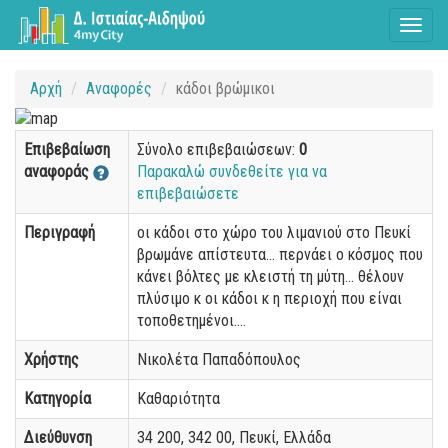
Toggl
naviga
Αρχή
Αναφορές
κάδοι βρώμικοι
Επιβεβαίωση
Σύνολο επιβεβαιώσεων:
0
αναφοράς
Παρακαλώ συνδεθείτε για να
επιβεβαιώσετε
Περιγραφή
οι κάδοι στο χώρο του λιμανιού στο Πευκί
βρωμάνε απίστευτα... περνάει ο κόσμος που
κάνει βόλτες με κλειστή τη μύτη... θέλουν
πλύσιμο κ οι κάδοι κ η περιοχή που είναι
τοποθετημένοι....
Χρήστης
Νικολέτα Παπαδόπουλος
Κατηγορία
Καθαριότητα
Διεύθυνση
34 200, 342 00, Πευκί, Ελλάδα