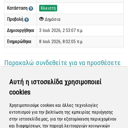
Κατάσταση
Κλειστή
Προβολή
Δημόσια
Δημιουργήθηκε
3 Ιουλ 2026, 2:53:07 π.μ.
Ενημερώθηκε
8 Ιουλ 2026, 8:02:05 π.μ.
Παρακαλώ συνδεθείτε για να προσθέσετε
το σχόλιό σας
Αυτή η ιστοσελίδα χρησιμοποιεί
Γεωργία Κωνσταντάγκα
cookies
(Επόπτης)
08 Ιουλ 2026 - 07:51
Χρησιμοποιούμε cookies και άλλες τεχνολογίες
Ολοκληρώθηκε η διεκπεραίωση της αναφοράς από
εντοπισμού για την βελτίωση της εμπειρίας περιήγησης
τον Δήμο.
στην ιστοσελίδα μας, για την εξατομίκευση περιεχομένου
και διαφημίσεων, την παροχή λειτουργιών κοινωνικών