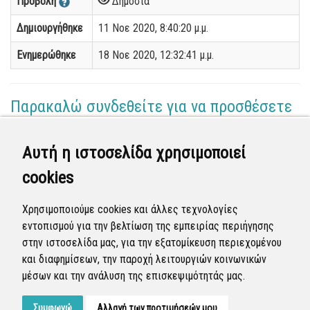
Προβολή
Δημόσια
Δημιουργήθηκε
11 Νοε 2020, 8:40:20 μ.μ.
Ενημερώθηκε
18 Νοε 2020, 12:32:41 μ.μ.
Παρακαλώ συνδεθείτε για να προσθέσετε
το σχόλιό σας
Αυτή η ιστοσελίδα χρησιμοποιεί
Γεωργία Κωνσταντάγκα
cookies
(Επόπτης)
17 Νοε 2020 - 15:09
Χρησιμοποιούμε cookies και άλλες τεχνολογίες
Ολοκληρώθηκε η διεκπεραίωση της αναφοράς από
εντοπισμού για την βελτίωση της εμπειρίας περιήγησης
τον Δήμο.
στην ιστοσελίδα μας, για την εξατομίκευση περιεχομένου
και διαφημίσεων, την παροχή λειτουργιών κοινωνικών
Κλειστή
μέσων και την ανάλυση της επισκεψιμότητάς μας.
Συμφωνώ
Αλλαγή των προτιμήσεών μου