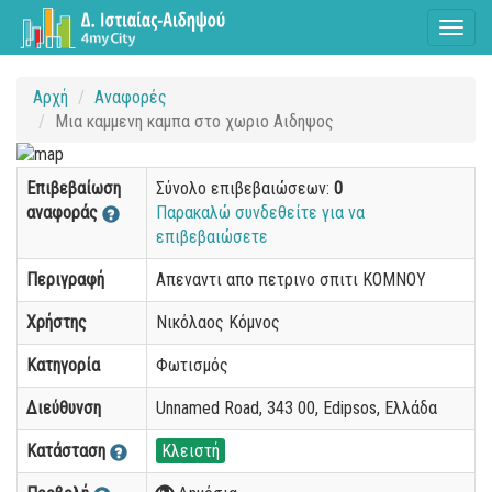
Toggl
naviga
Αρχή
Αναφορές
Μια καμμενη καμπα στο χωριο Αιδηψος
Επιβεβαίωση
Σύνολο επιβεβαιώσεων:
0
αναφοράς
Παρακαλώ συνδεθείτε για να
επιβεβαιώσετε
Περιγραφή
Απεναντι απο πετρινο σπιτι ΚΟΜΝΟΥ
Χρήστης
Νικόλαος Κόμνος
Κατηγορία
Φωτισμός
Διεύθυνση
Unnamed Road, 343 00, Edipsos, Ελλάδα
Κατάσταση
Κλειστή