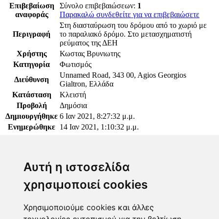
Επιβεβαίωση
Σύνολο επιβεβαιώσεων:
1
αναφοράς
Παρακαλώ συνδεθείτε για να επιβεβαιώσετε
Στη διασταύρωση του δρόμου από το χωριό με
Περιγραφή
το παραλιακό δρόμο. Στο μετασχηματιστή
ρεύματος της ΔΕΗ
Χρήστης
Κωστας Βρυνιωτης
Κατηγορία
Φωτισμός
Unnamed Road, 343 00, Agios Georgios
Διεύθυνση
Gialtron, Ελλάδα
Κατάσταση
Κλειστή
Προβολή
Δημόσια
Δημιουργήθηκε
6 Ιαν 2021, 8:27:32 μ.μ.
Ενημερώθηκε
14 Ιαν 2021, 1:10:32 μ.μ.
Παρακαλώ συνδεθείτε για να προσθέσετε το σχόλιό
σας
Αυτή η ιστοσελίδα
χρησιμοποιεί cookies
Χρησιμοποιούμε cookies και άλλες