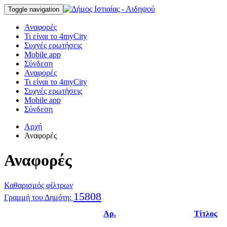
Toggle navigation
Αναφορές
Τι είναι το 4myCity
Συχνές ερωτήσεις
Mobile app
Σύνδεση
Αναφορές
Τι είναι το 4myCity
Συχνές ερωτήσεις
Mobile app
Σύνδεση
Αρχή
Αναφορές
Αναφορές
Καθαρισμός φίλτρων
15808
Γραμμή του Δημότη:
Αρ.
Τίτλος